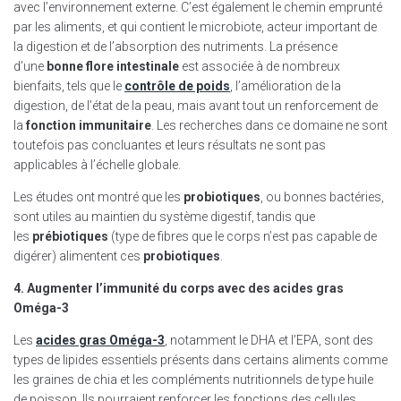
avec l’environnement externe. C’est également le chemin emprunté
par les aliments, et qui contient le microbiote, acteur important de
la digestion et de l’absorption des nutriments. La présence
d’une
bonne flore intestinale
est associée à de nombreux
bienfaits, tels que le
contrôle de poids
, l’amélioration de la
digestion, de l’état de la peau, mais avant tout un renforcement de
la
fonction immunitaire
. Les recherches dans ce domaine ne sont
toutefois pas concluantes et leurs résultats ne sont pas
applicables à l’échelle globale.
Les études ont montré que les
probiotiques
, ou bonnes bactéries,
sont utiles au maintien du système digestif, tandis que
les
prébiotiques
(type de fibres que le corps n’est pas capable de
digérer) alimentent ces
probiotiques
.
4. Augmenter l’immunité du corps avec des acides gras
Oméga-3
Les
acides gras Oméga-3
, notamment le DHA et l’EPA, sont des
types de lipides essentiels présents dans certains aliments comme
les graines de chia et les compléments nutritionnels de type huile
de poisson. Ils pourraient renforcer les fonctions des cellules