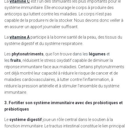
La
vitamine C
est l’un des stimulants les plus importants pour le
système immunitaire. Elle encourage le corps à produire des
anticorps qui luttent contre les maladies. Le corps n’est pas
capable de la produire ni de la stocker. Nous devons donc veiller à
en assurer un apport journalier suffisant.
La
vitamine A
participe à la bonne santé de la peau, des tissus du
système digestif et du système respiratoire.
Les
phytonutriments
, que l’on trouve
dans les
légumes
et
les
fruits
, réduisent le stress oxydatif capable de diminuer la
réponse immunitaire face aux maladies. Certains phytonutriments
ont déjà montré leur capacité à réduire le risque de cancer et de
maladies cardiovasculaires, à lutter contre l’inflammation, à
réduire la pression artérielle et à stimuler l’ensemble du système
immunitaire.
3. Fortifier son système immunitaire avec des probiotiques et
prébiotiques
Le
système digestif
joue un rôle central dans le soutien à la
fonction immunitaire. Le tractus intestinal constitue le lien principal